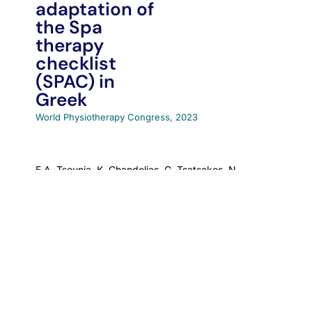
adaptation of
the Spa
therapy
checklist
(SPAC) in
Greek
World Physiotherapy Congress, 2023
Ε.A. Tsounia, K. Chandolias, G. Tsatsakos, N.
Strimpakos
Objective
Conference
and
subjective
assessment
in
balneotherap
y: a