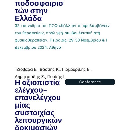
ποδοσφαιρισ
τών στην
Ελλάδα
32ο συνέδριο του ΠΣΦ «Κάλλιον το προλαμβάνειν
του θεραπεύειν, πρόληψη-συμβουλευτική στη
φυσικοθεραπεία», Πειραιάς. 29-30 Νοεμβρίου & 1
Δεκεμβρίου 2024, Αθήνα
Τζιοβάρα Ε., Βάσσης Κ., Γιαμουρίδης Ε.,
Δημητριάδης Ζ., Πουλής Ι.
Η αξιοπιστία
Conference
ελέγχου-
επανελέγχου
μίας
συστοιχίας
λειτουργικών
δοκιμασιών