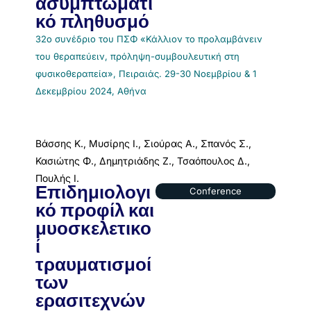
ασυμπτωματι
κό πληθυσμό
32ο συνέδριο του ΠΣΦ «Κάλλιον το προλαμβάνειν
του θεραπεύειν, πρόληψη-συμβουλευτική στη
φυσικοθεραπεία», Πειραιάς. 29-30 Νοεμβρίου & 1
Δεκεμβρίου 2024, Αθήνα
Βάσσης Κ., Μυσίρης Ι., Σιούρας Α., Σπανός Σ.,
Κασιώτης Φ., Δημητριάδης Ζ., Τσαόπουλος Δ.,
Πουλής Ι.
Επιδημιολογι
Conference
κό προφίλ και
μυοσκελετικο
ί
τραυματισμοί
των
ερασιτεχνών